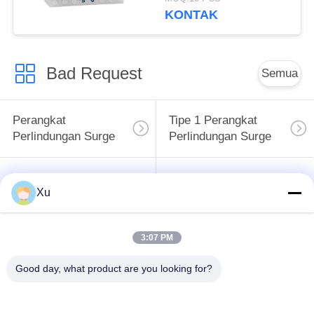
SPD varistor
KONTAK
penangkal lonjakan
proctor 100 ka
Bad Request
Semua
Perangkat
Tipe 1 Perangkat
Perlindungan Surge
Perlindungan Surge
Tipe 2 Perangkat
Surge Protective
Xu
Perlindungan Surge
Device Type 3
T1 + T2 Surge
3:07 PM
PV Surge Arrester
Arrester B + C
Good day, what product are you looking for?
Power Surge
Protection