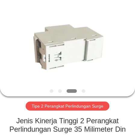
Britec
Electric
Co.,
Ltd..
All
Rights
Reserved.
RUMAH
PRODUK
TENTANG
KITA
WISATA
PABRIK
Tipe 2 Perangkat Perlindungan Surge
Jenis Kinerja Tinggi 2 Perangkat
KONTROL
Perlindungan Surge 35 Milimeter Din