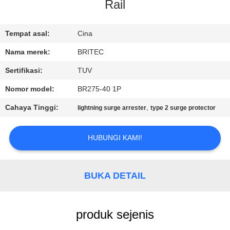
KUALITAS
Rail
HUBUNGI
Tempat asal:
Cina
KAMI
Nama merek:
BRITEC
Sertifikasi:
TUV
BERITA
Nomor model:
BR275-40 1P
Cahaya Tinggi:
,
lightning surge arrester
type 2 surge protector
SEMUA
KASUS
HUBUNGI KAMI!
VR
BUKA DETAIL
SHOW
produk sejenis
SITEMAP