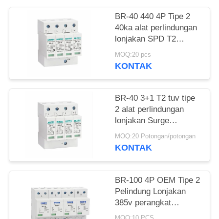
KEBIJAKAN
BR-40 440 4P Tipe 2
40ka alat perlindungan
PRIVASI
lonjakan SPD T2
Power Protection
MOQ:20 pcs
arrester petir pelindung
KONTAK
petir ac lonjakan 440V
Surge Arrester spd
Tipe 2 Surge
BR-40 3+1 T2 tuv tipe
Protectors
2 alat perlindungan
lonjakan Surge
Arrester penangkap
MOQ:20 Potongan/potongan
petir penangkap petir
KONTAK
penjaga surge absorber
SPD AC DC Surge
Protection spd alat
BR-100 4P OEM Tipe 2
perlindungan surge
Pelindung Lonjakan
385v perangkat
pelindung lonjakan
MOQ:10 PCS