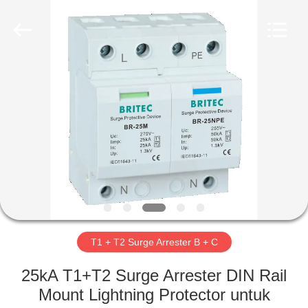
Britec
Electric
Co.,
Ltd..
All
Rights
Reserved.
RUMAH
PRODUK
TENTANG
KITA
WISATA
PABRIK
T1 + T2 Surge Arrester B + C
25kA T1+T2 Surge Arrester DIN Rail
KONTROL
Mount Lightning Protector untuk