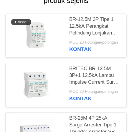
produk sejenis
KEBIJAKAN
PRIVASI
BR-12.5M 3P Tipe 1
12.5kA Perangkat
Pelindung Lonjakan
Arrester 3 Fasa 12.5ka
MOQ:20 Potongan/potongan
penekan lonjakan
KONTAK
industri
BRITEC BR-12.5M
3P+1 12.5kA Lampu
Impulse Current Surge
Protection Device
MOQ:20 Potongan/potongan
dengan desain modul
KONTAK
plug-in dan
perlindungan Kelas I+II
BR-25M 4P 25kA
Surge Arrester Tipe 1
Thunder Arrester SPD