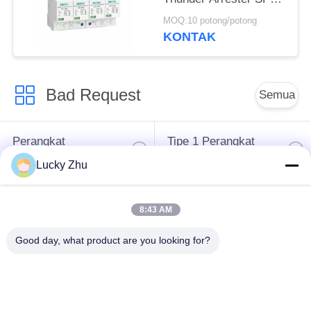
Kelas 1 pluggable
MOQ:10 potong/potong
Surge Arrester China
KONTAK
petir menyerang
Bad Request
Semua
Perangkat
Tipe 1 Perangkat
Perlindungan Surge
Perlindungan Surge
Lucky Zhu
Tipe 2 Perangkat
Surge Protective
8:43 AM
Perlindungan Surge
Device Type 3
Good day, what product are you looking for?
T1 + T2 Surge
PV Surge Arrester
Arrester B + C