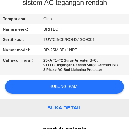
KUALITAS
sistem AC tegangan rendah
HUBUNGI
Tempat asal:
Cina
KAMI
Nama merek:
BRITEC
Sertifikasi:
TUV/CB/CE/ROHS/ISO9001
BERITA
Nomor model:
BR-25M 3P+1NPE
Cahaya Tinggi:
,
25kA T1+T2 Surge Arrester B+C
SEMUA
,
vT1+T2 Tegangan Rendah Surge Arrester B+C
3 Phase AC Spd Lightning Protector
KASUS
HUBUNGI KAMI!
VR
SHOW
BUKA DETAIL
SITEMAP