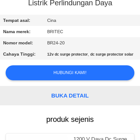
KUALITAS
Listrik Perlindungan Daya
HUBUNGI
Tempat asal:
Cina
KAMI
Nama merek:
BRITEC
Nomor model:
BR24-20
BERITA
Cahaya Tinggi:
,
12v dc surge protector
dc surge protector solar
SEMUA
HUBUNGI KAMI!
KASUS
BUKA DETAIL
VR
SHOW
produk sejenis
SITEMAP
1200 V Daya Dc Surge