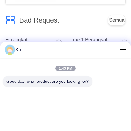
Power Surge Protector
Type 1+2 PV Surge
Bad Request
Protector dc spd t1 t2
Semua
DC SPD Type 1
Perangkat
Tipe 1 Perangkat
Perlindungan Surge
Perlindungan Surge
Xu
Tipe 2 Perangkat
Surge Protective
1:43 PM
Perlindungan Surge
Device Type 3
Good day, what product are you looking for?
T1 + T2 Surge
PV Surge Arrester
Arrester B + C
Power Surge
Protection
Devicefunction
MCB Pemutus Sirkuit