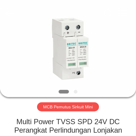
Britec
Electric
Co.,
Ltd..
All
Rights
Reserved.
RUMAH
PRODUK
TENTANG
KITA
WISATA
PABRIK
MCB Pemutus Sirkuit Mini
Multi Power TVSS SPD 24V DC
KONTROL
Perangkat Perlindungan Lonjakan