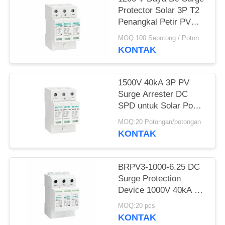
Protector Solar 3P T2
KEBIJAKAN
Penangkal Petir PV
PRIVASI
SPD
MOQ:100 Sepotong / Potongan
KONTAK
1500V 40kA 3P PV
Surge Arrester DC
SPD untuk Solar Power
Surge Protection solar
MOQ:20 Potongan/potongan
dc spd penekanan
KONTAK
tegangan surya
BRPV3-1000-6.25 DC
Surge Protection
Device 1000V 40kA PV
Solar SPD Surge
MOQ:20 pcs
Protection Device over
KONTAK
voltage Protection