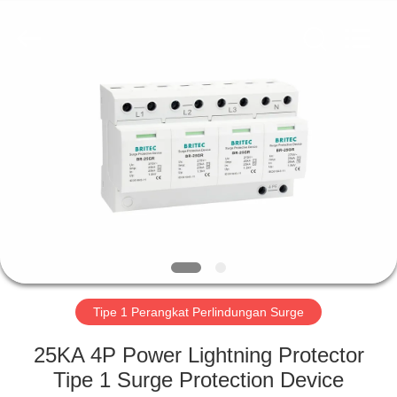
Britec
Electric
Co.,
Ltd..
All
Rights
Reserved.
RUMAH
PRODUK
TENTANG
KITA
WISATA
PABRIK
Tipe 1 Perangkat Perlindungan Surge
25KA 4P Power Lightning Protector
KONTROL
Tipe 1 Surge Protection Device