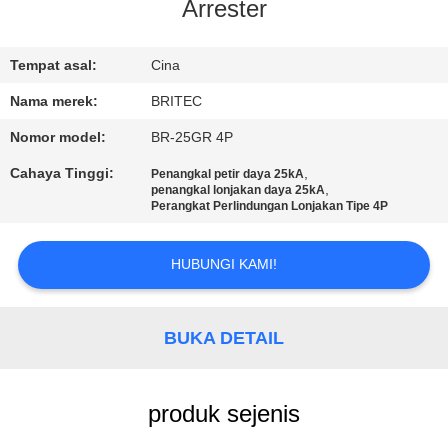
KUALITAS
Arrester
HUBUNGI
Tempat asal:
Cina
KAMI
Nama merek:
BRITEC
Nomor model:
BR-25GR 4P
BERITA
Cahaya Tinggi:
,
Penangkal petir daya 25kA
,
penangkal lonjakan daya 25kA
Perangkat Perlindungan Lonjakan Tipe 4P
SEMUA
KASUS
HUBUNGI KAMI!
VR
BUKA DETAIL
SHOW
produk sejenis
SITEMAP