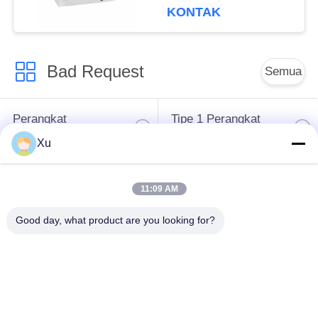
tiga fase ac spd
KONTAK
Bad Request
Semua
Perangkat
Tipe 1 Perangkat
Perlindungan Surge
Perlindungan Surge
Xu
Tipe 2 Perangkat
Surge Protective
11:09 AM
Perlindungan Surge
Device Type 3
Good day, what product are you looking for?
T1 + T2 Surge
PV Surge Arrester
Arrester B + C
Power Surge
Protection