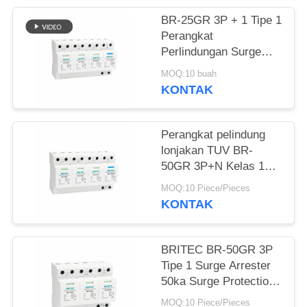
KEBIJAKAN
BR-25GR 3P + 1 Tipe 1
Perangkat
PRIVASI
Perlindungan Surge
SPD Ableiter Thunder
MOQ:10 buah
Arrester Spark
KONTAK
Aresster Gap Spd
Kelas 1 Surge
Lightning Protection
Perangkat pelindung
lonjakan TUV BR-
50GR 3P+N Kelas 1
AC SPD 50ka yang
MOQ:10 Piece/Pieces
dapat dicabut tipe 1
KONTAK
spd TUV pelindung
petir spark gap spd
kelas 1 arrester
BRITEC BR-50GR 3P
lonjakan tipe 1
Tipe 1 Surge Arrester
pelindung lonjakan
50ka Surge Protection
Device spd t1 t2 ac
MOQ:10 Piece/Pieces