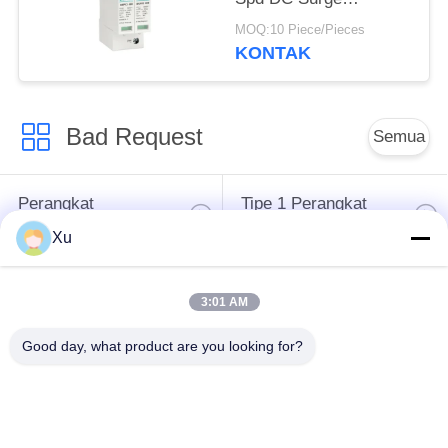
Protective Device solar
MOQ:10 Piece/Pieces
spd dc 600v pv surge
KONTAK
arrester penekanan
tegangan surya
Bad Request
Semua
Perangkat
Tipe 1 Perangkat
Perlindungan Surge
Perlindungan Surge
Xu
Tipe 2 Perangkat
Surge Protective
3:01 AM
Perlindungan Surge
Device Type 3
Good day, what product are you looking for?
T1 + T2 Surge
PV Surge Arrester
Arrester B + C