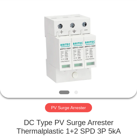
Britec
Electric
Co.,
Ltd..
All
Rights
Reserved.
RUMAH
PRODUK
TENTANG
KITA
WISATA
PABRIK
PV Surge Arrester
DC Type PV Surge Arrester
KONTROL
Thermalplastic 1+2 SPD 3P 5kA