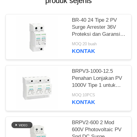
produk sejenis
KEBIJAKAN
PRIVASI
BR-40 24 Tipe 2 PV
Surge Arrester 36V
Proteksi dan Garansi 5
Tahun Sistem Surya
MOQ:20 buah
tipe 2 dc spd
KONTAK
BRPV3-1000-12.5
Penahan Lonjakan PV
1000V Tipe 1 untuk
Panel Surya penangkal
MOQ:10PCS
petir pelindung lonjakan
KONTAK
rel din
BRPV2-600 2 Mod
600V Photovoltaic PV
Spd DC Surge