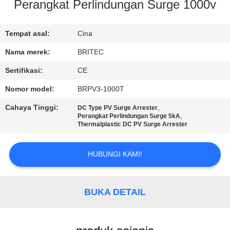
KUALITAS
Perangkat Perlindungan Surge 1000v
HUBUNGI
Tempat asal:
Cina
KAMI
Nama merek:
BRITEC
Sertifikasi:
CE
BERITA
Nomor model:
BRPV3-1000T
Cahaya Tinggi:
,
DC Type PV Surge Arrester
SEMUA
,
Perangkat Perlindungan Surge 5kA
Thermalplastic DC PV Surge Arrester
KASUS
HUBUNGI KAMI!
VR
SHOW
BUKA DETAIL
SITEMAP