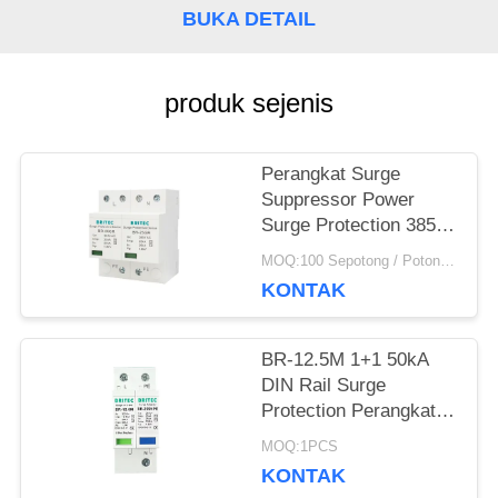
VR
BUKA DETAIL
SHOW
produk sejenis
SITEMAP
Perangkat Surge
Suppressor Power
KEBIJAKAN
Surge Protection 385v
SPD 25KA IEC - 61643
MOQ:100 Sepotong / Potongan
PRIVASI
KONTAK
BR-12.5M 1+1 50kA
DIN Rail Surge
Protection Perangkat
Perlindungan Petir TUV
MOQ:1PCS
persetujuan spd
KONTAK