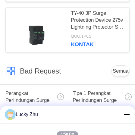
TY-40 3P Surge
Protection Device 275v
Lightning Protector Spd
Type 2 Lightning
MOQ:1PCS
Arrester (Perangkat
KONTAK
Perlindungan Surge TY-
40 3P)
Bad Request
Semua
Perangkat
Tipe 1 Perangkat
Perlindungan Surge
Perlindungan Surge
Lucky Zhu
Tipe 2 Perangkat
Surge Protective
Perlindungan Surge
Device Type 3
6:50 PM