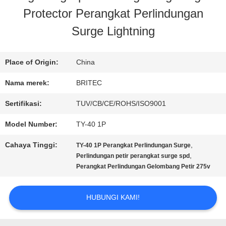
Protector Perangkat Perlindungan
KONTROL
Surge Lightning
KUALITAS
Place of Origin:
China
HUBUNGI
Nama merek:
BRITEC
KAMI
Sertifikasi:
TUV/CB/CE/ROHS/ISO9001
Model Number:
TY-40 1P
BERITA
Cahaya Tinggi:
,
TY-40 1P Perangkat Perlindungan Surge
,
Perlindungan petir perangkat surge spd
Perangkat Perlindungan Gelombang Petir 275v
SEMUA
KASUS
HUBUNGI KAMI!