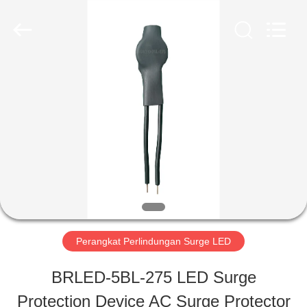
2026
Britec
Electric
Co.,
Ltd..
All
RUMAH
Rights
Reserved.
PRODUK
TENTANG
KITA
Perangkat Perlindungan Surge LED
WISATA
BRLED-5BL-275 LED Surge
PABRIK
Protection Device AC Surge Protector