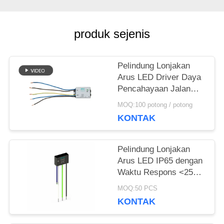
VR
SHOW
produk sejenis
SITEMAP
Pelindung Lonjakan
Arus LED Driver Daya
Pencahayaan Jalan
KEBIJAKAN
10KV 275v perangkat
MOQ:100 potong / potong
pelindung lonjakan arus
KONTAK
PRIVASI
led pelindung lonjakan
arus AC untuk Sistem
Pencahayaan LED
Pelindung Lonjakan
Modul Pelindung
Arus LED IP65 dengan
Lonjakan Arus untuk
Waktu Respons <25ns
Pencahayaan Jalan
dan Kepatuhan
MOQ:50 PCS
LED
IEC/EN61643-11 untuk
KONTAK
Sistem Pencahayaan
LED