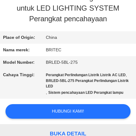
untuk LED LIGHTING SYSTEM
KONTROL
Perangkat pencahayaan
KUALITAS
Place of Origin:
China
HUBUNGI
Nama merek:
BRITEC
KAMI
Model Number:
BRLED-5BL-275
Cahaya Tinggi:
,
Perangkat Perlindungan Listrik Listrik AC LED
BERITA
BRLED-5BL-275 Perangkat Perlindungan Listrik
LED
,
Sistem pencahayaan LED Perangkat lampu
SEMUA
HUBUNGI KAMI!
KASUS
BUKA DETAIL