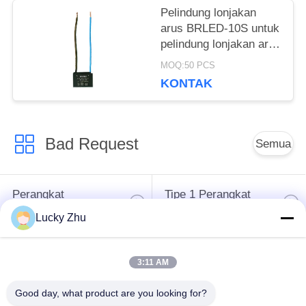
Pelindung lonjakan
arus BRLED-10S untuk
pelindung lonjakan arus
AC LED untuk sistem
MOQ:50 PCS
Pencahayaan LED
KONTAK
PELINDUNG Lonjakan
AC SATU FASE
Bad Request
Semua
Perangkat
Tipe 1 Perangkat
Perlindungan Surge
Perlindungan Surge
Lucky Zhu
Tipe 2 Perangkat
Surge Protective
3:11 AM
Perlindungan Surge
Device Type 3
Good day, what product are you looking for?