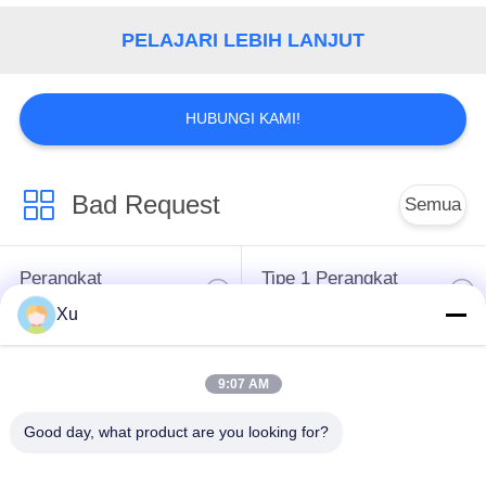
KEBIJAKAN
PELAJARI LEBIH LANJUT
PRIVASI
HUBUNGI KAMI!
Bad Request
Semua
Perangkat
Tipe 1 Perangkat
Perlindungan Surge
Perlindungan Surge
Xu
Tipe 2 Perangkat
Surge Protective
9:07 AM
Perlindungan Surge
Device Type 3
Good day, what product are you looking for?
T1 + T2 Surge
PV Surge Arrester
Arrester B + C