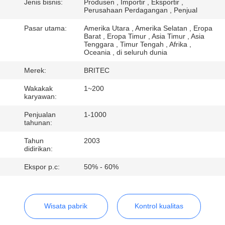
KUALITAS
Jenis bisnis:
Produsen , Importir , Eksportir ,
Perusahaan Perdagangan , Penjual
Pasar utama:
Amerika Utara , Amerika Selatan , Eropa
HUBUNGI
Barat , Eropa Timur , Asia Timur , Asia
Tenggara , Timur Tengah , Afrika ,
KAMI
Oceania , di seluruh dunia
Merek:
BRITEC
BERITA
Wakakak
1~200
karyawan:
SEMUA
Penjualan
1-1000
tahunan:
KASUS
Tahun
2003
didirikan:
VR
Ekspor p.c:
50% - 60%
SHOW
Wisata pabrik
Kontrol kualitas
SITEMAP