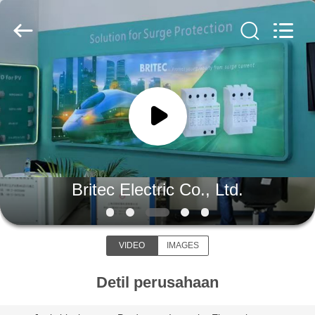
Britec
Electric
Co.,
Ltd..
All
Rights
Reserved.
RUMAH
PRODUK
TENTANG
KITA
Britec Electric Co., Ltd.
WISATA
VIDEO
IMAGES
PABRIK
Detil perusahaan
KONTROL