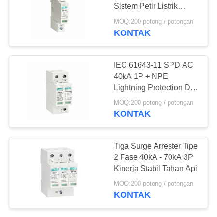
Sistem Petir Listrik
KEBIJAKAN
IEC61643
MOQ:200 potong / potongan
PRIVASI
KONTAK
47
PV Surge Arrester
IEC 61643-11 SPD AC
40kA 1P + NPE
Lightning Protection DIN
Rail Mounting
MOQ:200 potong / potongan
KONTAK
57
Tiga Surge Arrester Tipe
T1 + T2 Surge
2 Fase 40kA - 70kA 3P
Kinerja Stabil Tahan Api
Arrester B + C
MOQ:200 potong / potongan
KONTAK