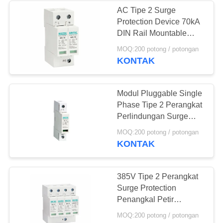
AC Tipe 2 Surge
Protection Device 70kA
67
DIN Rail Mountable
Power Surge
Surge Arrester
MOQ:200 potong / potongan
KONTAK
Protection
Devicefunction
Modul Pluggable Single
gtElInit() {var lib =
Phase Tipe 2 Perangkat
Perlindungan Surge
new
Arrester Surge Tiang
55
MOQ:200 potong / potongan
Tunggal
KONTAK
google.translate.Transla
MCB Pemutus
Sirkuit Mini
385V Tipe 2 Perangkat
Surge Protection
Penangkal Petir
Pluggable 3+ Cadangan
MOQ:200 potong / potongan
Keselamatan Npe AC