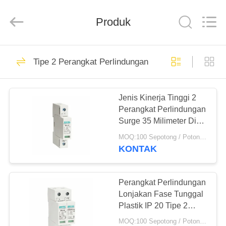
Britec
Electric
Co.,
Produk
Ltd..
All
Rights
Reserved.
RUMAH
71
Tipe 2 Perangkat Perlindungan Surge
Perangkat
PRODUK
Perlindungan Surge
Jenis Kinerja Tinggi 2
Perangkat Perlindungan
TENTANG
Surge 35 Milimeter Din
KITA
Rail
MOQ:100 Sepotong / Potongan
KONTAK
121
WISATA
Tipe 1 Perangkat
PABRIK
Perangkat Perlindungan
Lonjakan Fase Tunggal
Perlindungan Surge
Plastik IP 20 Tipe 2
KONTROL
Surge Protector
MOQ:100 Sepotong / Potongan