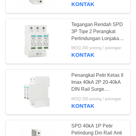
KUALITAS
KONTAK
HUBUNGI
Tegangan Rendah SPD
165
KAMI
3P Tipe 2 Perangkat
Tipe 2 Perangkat
Perlindungan Lonjakan
AC Petir Arrester 20 ~
BERITA
Perlindungan Surge
MOQ:200 potong / potongan
40KA Standar 35mm
KONTAK
SEMUA
Penangkal Petir Kelas II
KASUS
Imax 40kA 2P 20-40kA
DIN Rail Surge
29
Protection Over Voltage
VR
MOQ:200 potong / potongan
Surge Protective
SPD
KONTAK
SHOW
Device Type 3
SITEMAP
SPD 40kA 1P Petir
Pelindung Din Rail Anti