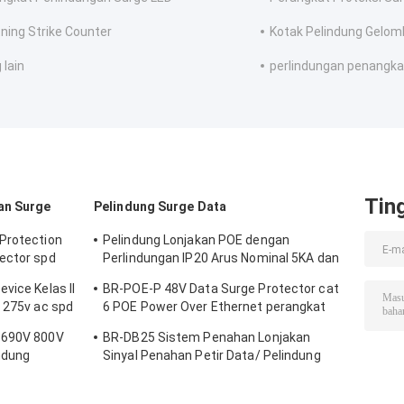
tning Strike Counter
Kotak Pelindung Gelo
 lain
perlindungan penangkal
Tin
an Surge
Pelindung Surge Data
Protection
Pelindung Lonjakan POE dengan
ector spd
Perlindungan IP20 Arus Nominal 5KA dan
ungan surge
Penutup Baja untuk Penahan Lonjakan
vice Kelas II
BR-POE-P 48V Data Surge Protector cat
Jaringan RJ45
l 275v ac spd
6 POE Power Over Ethernet perangkat
or surge
perlindungan surge spd spd rj45 poe
 690V 800V
BR-DB25 Sistem Penahan Lonjakan
ndung
Sinyal Penahan Petir Data/ Pelindung
AC SPD
Lonjakan Jaringan Telekomunikasi
g schutz
konektor rs485 pelindung lonjakan petir