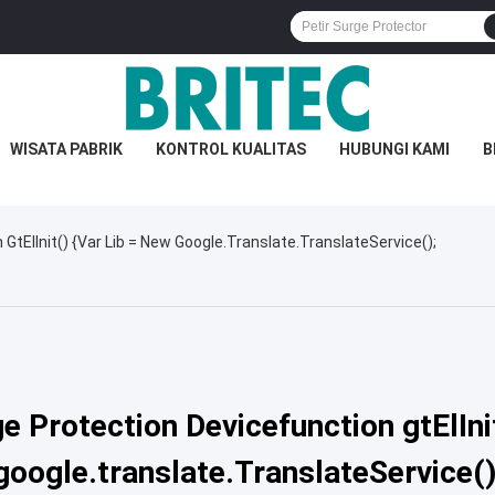
WISATA PABRIK
KONTROL KUALITAS
HUBUNGI KAMI
B
GtElInit() {var Lib = New Google.translate.TranslateService();
 Protection Devicefunction gtElInit
google.translate.TranslateService()