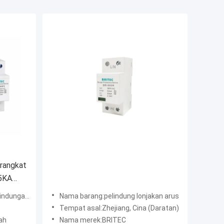
erangkat
25KA
n lonjakan
Nama barang:pelindung lonjakan arus
Tempat asal:Zhejiang, Cina (Daratan)
ah
Nama merek:BRITEC