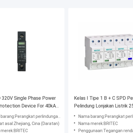
 320V Single Phase Power
Kelas I Tipe 1 B + C SPD P
rotection Device For 40kA
Pelindung Lonjakan Listrik 
upplyfunction gtElInit()
Pelindung Petir
rang:Perangkat perlindungan lonjakan
Nama barang:Perangkat perlindunga
 = new
t asal:Zhejiang, Cina (Daratan)
Nama merek:BRITEC
e('en',
translate.TranslateService();lib.translatePage('en',
 merek:BRITEC
Penggunaan:Tegangan rend