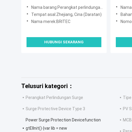
Nama barang:Perangkat perlindungan lonjakan
Nama 
Tempat asal:Zhejiang, Cina (Daratan)
Bahan
Nama merek:BRITEC
Nomor
HUBUNGI SEKARANG
Telusuri kategori：
Perangkat Perlindungan Surge
Tipe
Surge Protective Device Type 3
PV S
Power Surge Protection Devicefunction
MCB 
gtElInit() {var lib = new
Pera