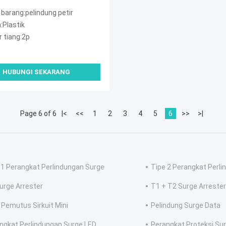
barang:pelindung petir
:Plastik
 tiang:2p
HUBUNGI SEKARANG
Page 6 of 6
|<
<<
1
2
3
4
5
6
>>
>|
 1 Perangkat Perlindungan Surge
Tipe 2 Perangkat Perl
urge Arrester
T1 + T2 Surge Arrester
Pemutus Sirkuit Mini
Pelindung Surge Data
ngkat Perlindungan Surge LED
Perangkat Proteksi Su