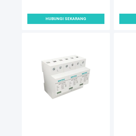
'id', function () {});}
'id', fun
HUBUNGI SEKARANG