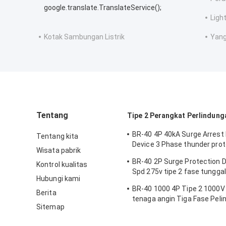
google.translate.TranslateService();
Ligh
Kotak Sambungan Listrik
Yang
Tentang
Tipe 2 Perangkat Perlindung
BR-40 4P 40kA Surge Arrest 
Tentang kita
Device 3 Phase thunder prot
Wisata pabrik
tuv tipe 2 perangkat perlind
BR-40 2P Surge Protection De
Kontrol kualitas
Spd 275v tipe 2 fase tungga
Hubungi kami
pelindung surge petir varist
BR-40 1000 4P Tipe 2 1000V
arrester
Berita
tenaga angin Tiga Fase Peli
Sitemap
Lonjakan Tegangan Tinggi 
Penahan Petir Überspannun