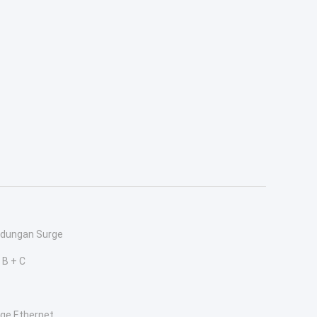
indungan Surge
 B + C
rge Ethernet