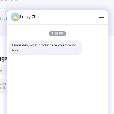
mbang
Lucky Zhu
 petir
7:08 PM
Good day, what product are you looking 
for?
ggalkan pesan