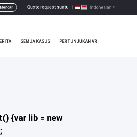
Quote request suatu
|
Indonesian
Mencari
ERITA
SEMUA KASUS
PERTUNJUKAN VR
() {var lib = new
;