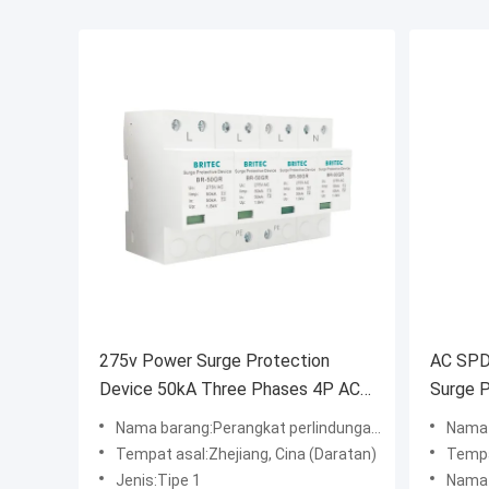
275v Power Surge Protection
AC SPD
Device 50kA Three Phases 4P AC
Surge P
Power SPDfunction gtElInit() {var
Power S
Nama barang:Perangkat perlindungan lonjakan
Nama ba
lib = new
{var lib
Tempat asal:Zhejiang, Cina (Daratan)
Tempa
google.translate.TranslateService();lib.translatePag
google.
Jenis:Tipe 1
Nama